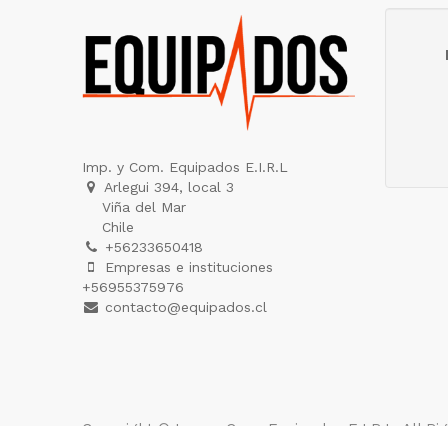
Imp. y Com. Equipados E.I.R.L
Arlegui 394, local 3
Viña del Mar
Chile
+56233650418
Empresas e instituciones
+56955375976
contacto@equipados.cl
Copyright ©
Imp. y Com. Equipados E.I.R.L
. All R