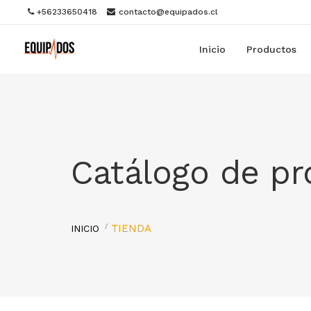
+56233650418
contacto@equipados.cl
Inicio
Productos
Catálogo de p
TIENDA
INICIO