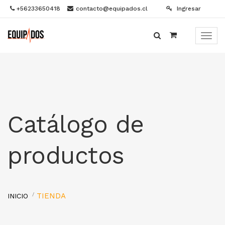
+56233650418
contacto@equipados.cl
Ingresar
Menú
de
Naveg
Catálogo de
productos
TIENDA
INICIO