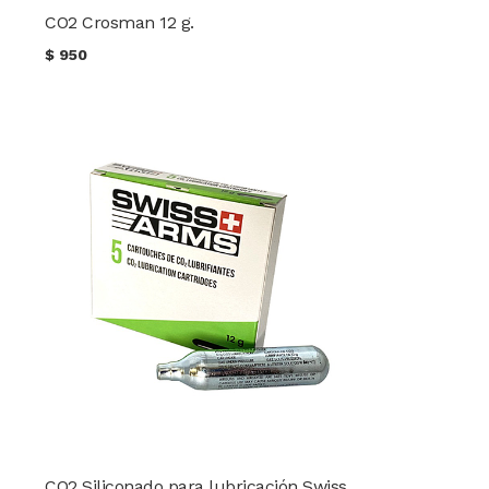
CO2 Crosman 12 g.
$
950
CO2 Siliconado para lubricación Swiss Arms 12 g. (1 ud.)