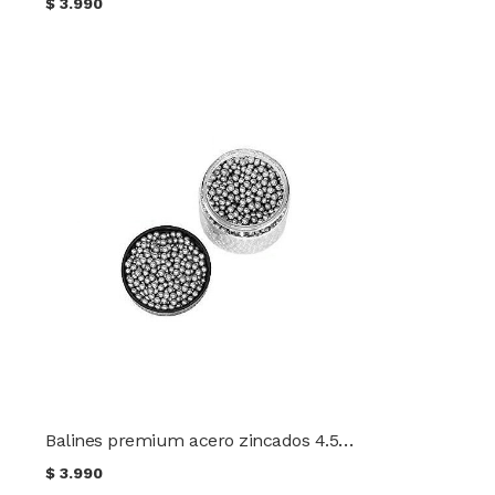
$
3.990
Balines premium acero zincados 4.5mm TEC 500 unidades
$
3.990