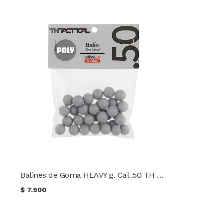
Balines de Goma HEAVY g. Cal .50 TH Tactical 25 unidades
$
7.900