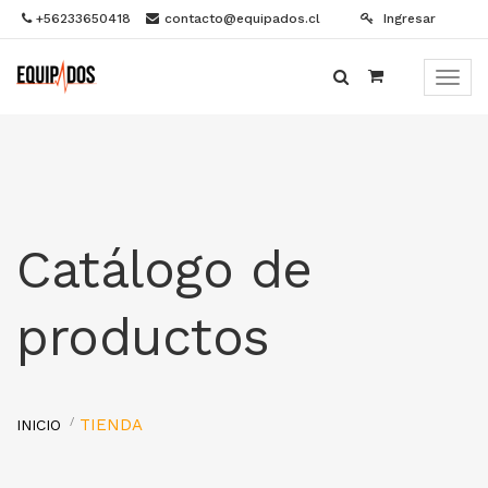
+56233650418
contacto@equipados.cl
Ingresar
Menú
de
Naveg
Catálogo de
productos
TIENDA
INICIO