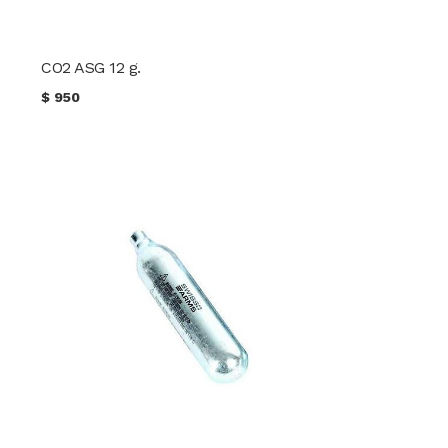
CO2 ASG 12 g.
$
950