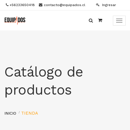
+56233650418
contacto@equipados.cl
Ingresar
Menú
de
Naveg
Catálogo de
productos
TIENDA
INICIO