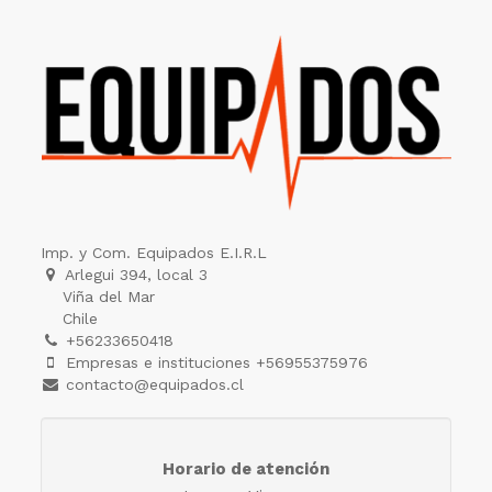
Imp. y Com. Equipados E.I.R.L
Arlegui 394, local 3
Viña del Mar
Chile
+56233650418
Empresas e instituciones +56955375976
contacto@equipados.cl
Horario de atención