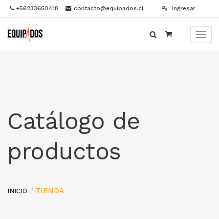
+56233650418
contacto@equipados.cl
Ingresar
Menú
de
Naveg
Catálogo de
productos
TIENDA
INICIO