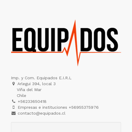
Imp. y Com. Equipados E.I.R.L
Arlegui 394, local 3
Viña del Mar
Chile
+56233650418
Empresas e instituciones +56955375976
contacto@equipados.cl