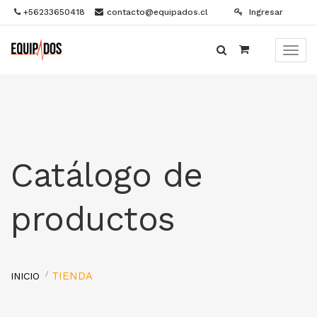
+56233650418
contacto@equipados.cl
Ingresar
Menú
de
Naveg
Catálogo de
productos
TIENDA
INICIO