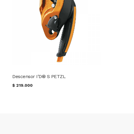
Descensor I’D® S PETZL
$
219.000