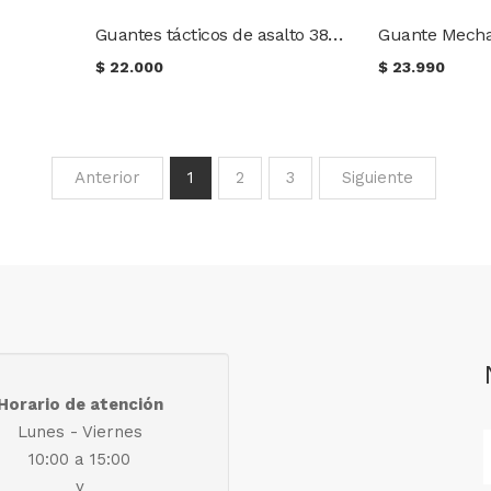
Guantes tácticos de asalto 3820 5ive Star Gear
Guante Mecha
$
22.000
$
23.990
Anterior
1
2
3
Siguiente
Horario de atención
Lunes - Viernes
10:00 a 15:00
y