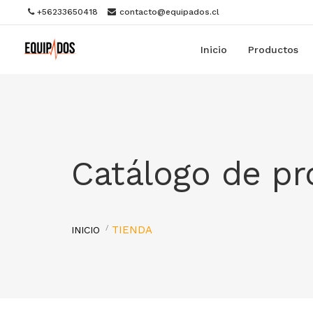
+56233650418
contacto@equipados.cl
Inicio
Productos
Catálogo de p
TIENDA
INICIO