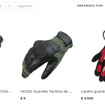
2
3
Siguiente
ORDENADO POR: 
Guante Táctico NOMEX CONDOR
HK220: Guantes Tácticos de KEVLAR
Llavero guan
$
0
$
4.500