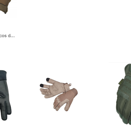
Guantes sin dedos tácticos de cuero Hard Knuckle Mod. 2325