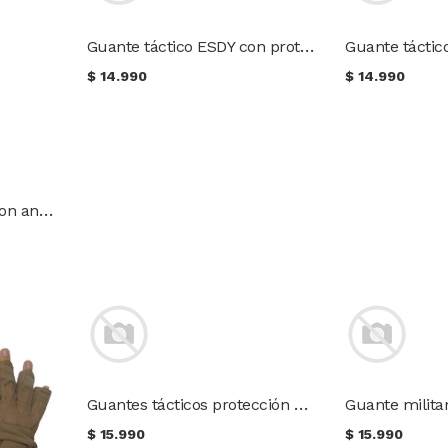
Guante táctico ESDY con protecciones
$
14.990
$
14.990
Guante de polar táctil con antideslizante para clima frío
Guantes tácticos protección de nudillos sin dedos
$
15.990
$
15.990