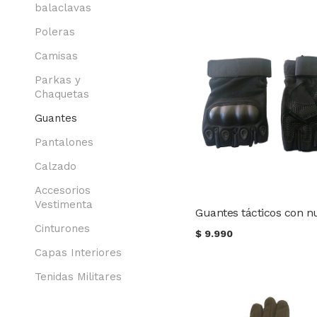
balaclavas
Poleras
Camisas
Parkas y
Chaquetas
Guantes
Pantalones
Calzado
Accesorios
Vestimenta
Cinturones
$
9.990
Capas Interiores
Tenidas Militares