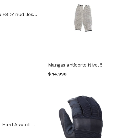
Guante táctico ESDY nudillos rígidos
Mangas anticorte Nivel 5
$
14.990
Guante militar Hard Assault con protección de nudillos