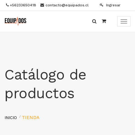
+56233650418
contacto@equipados.cl
Ingresar
Menú
de
Naveg
Catálogo de
productos
TIENDA
INICIO