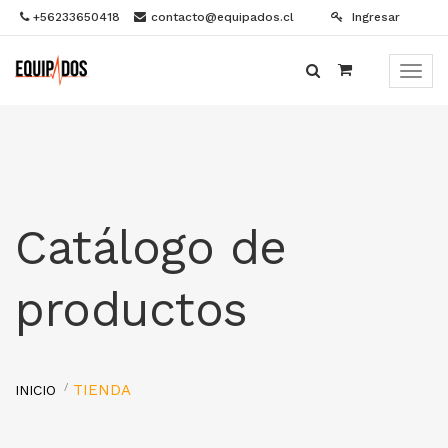
+56233650418
contacto@equipados.cl
Ingresar
Menú
de
Naveg
Catálogo de
productos
TIENDA
INICIO