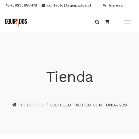
+56233650418
contacto@equipados.cl
Ingresar
Menú
de
Naveg
Tienda
PRODUCTOS
CUCHILLO TÁCTICO CON FUNDA 229