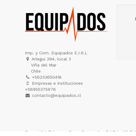
Imp. y Com. Equipados E.I.R.L
Arlegui 394, local 3
Viña del Mar
Chile
+56233650418
Empresas e instituciones
+56955375976
contacto@equipados.cl
Copyright ©
Imp. y Com. Equipados E.I.R.L
. All R