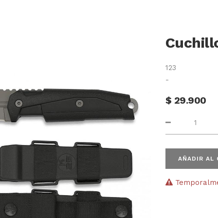
Cuchill
123
-
$
29.900
AÑADIR AL
Temporalmen