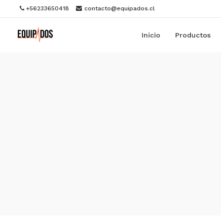
+56233650418
contacto@equipados.cl
Inicio
Productos