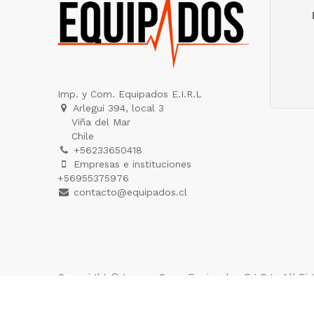
Imp. y Com. Equipados E.I.R.L
Arlegui 394, local 3
Viña del Mar
Chile
+56233650418
Empresas e instituciones
+56955375976
contacto@equipados.cl
Copyright ©
Imp. y Com. Equipados E.I.R.L
. All R