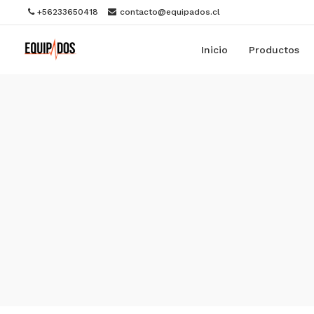
+56233650418
contacto@equipados.cl
Inicio
Productos