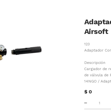
Adaptad
Airsoft
123
Adaptador Con
Descripción
Cargador de r
de válvula de 
14NGO / Adapta
$
0