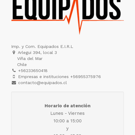
Imp. y Com. Equipados E.I.R.L
Arlegui 394, local 3
Viña del Mar
Chile
+56233650418
Empresas e instituciones +56955375976
contacto@equipados.cl
Horario de atención
Lunes - Viernes
10:00 a 15:00
y