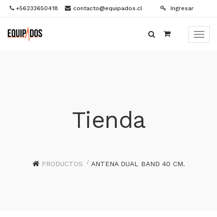
+56233650418
contacto@equipados.cl
Ingresar
Menú
de
Naveg
Tienda
PRODUCTOS
ANTENA DUAL BAND 40 CM.