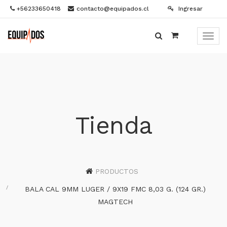
+56233650418
contacto@equipados.cl
Ingresar
Menú
de
Naveg
Tienda
PRODUCTOS
BALA CAL 9MM LUGER / 9X19 FMC 8,03 G. (124 GR.)
MAGTECH