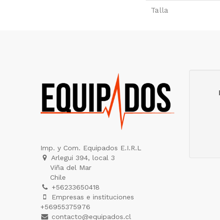
Talla
Imp. y Com. Equipados E.I.R.L
Arlegui 394, local 3
Viña del Mar
Chile
+56233650418
Empresas e instituciones
+56955375976
contacto@equipados.cl