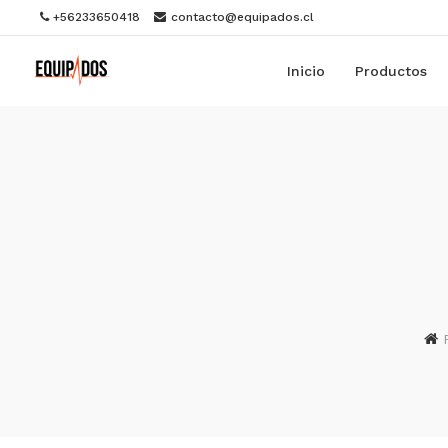
+56233650418
contacto@equipados.cl
Inicio
Productos