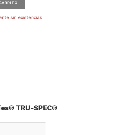
 CARRITO
te sin existencias
eries® TRU-SPEC®