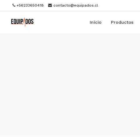
+56233650418
contacto@equipados.cl
Inicio
Productos