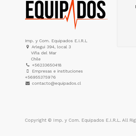
Imp. y Com. Equipados E.I.R.L
Arlegui 394, local 3
Viña del Mar
Chile
+56233650418
Empresas e instituciones
+56955375976
contacto@equipados.cl
Copyright ©
Imp. y Com. Equipados E.I.R.L
. All R