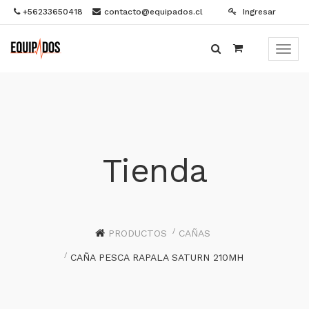
+56233650418
contacto@equipados.cl
Ingresar
Menú
de
Naveg
Tienda
PRODUCTOS
CAÑAS
CAÑA PESCA RAPALA SATURN 210MH