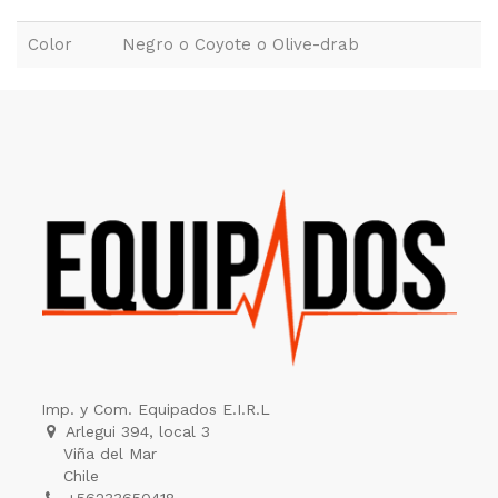
Color
Negro o Coyote o Olive-drab
Imp. y Com. Equipados E.I.R.L
Arlegui 394, local 3
Viña del Mar
Chile