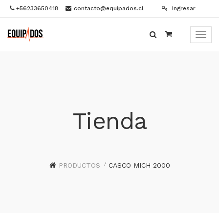
+56233650418
contacto@equipados.cl
Ingresar
Menú
de
Naveg
Tienda
PRODUCTOS
CASCO MICH 2000