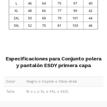
L
46
64
75
97
40
XL
48
66
77
99
42
2XL
50
68
79
101
44
3XL
52
70
81
103
46
Especificaciones para Conjunto polera
y pantalón ESDY primera capa
Color
Negro o Coyote o Olive-drab
Talla
M o L o XL o XXL o XXXL