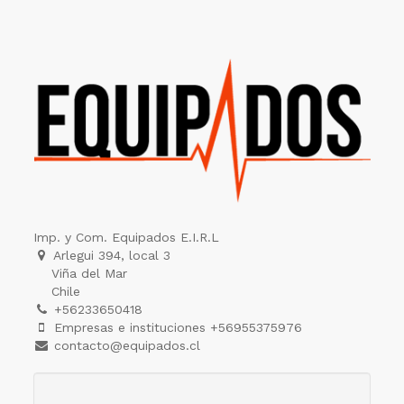
Imp. y Com. Equipados E.I.R.L
Arlegui 394, local 3
Viña del Mar
Chile
+56233650418
Empresas e instituciones +56955375976
contacto@equipados.cl