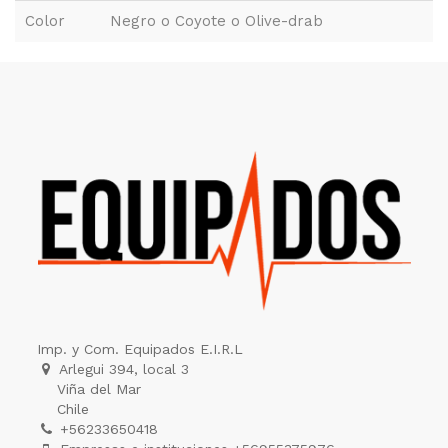
Color
Negro o Coyote o Olive-drab
Imp. y Com. Equipados E.I.R.L
Arlegui 394, local 3
Viña del Mar
Chile
+56233650418