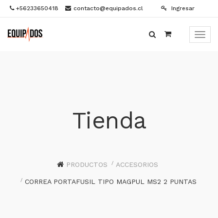
+56233650418
contacto@equipados.cl
Ingresar
Menú
de
Naveg
Tienda
PRODUCTOS
ACCESORIOS
CORREA PORTAFUSIL TIPO MAGPUL MS2 2 PUNTAS