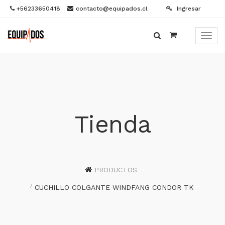
+56233650418
contacto@equipados.cl
Ingresar
Menú
de
Naveg
Tienda
PRODUCTOS
CUCHILLO COLGANTE WINDFANG CONDOR TK