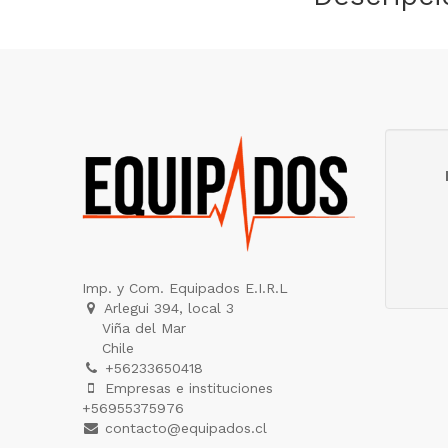
Imp. y Com. Equipados E.I.R.L
Arlegui 394, local 3
Viña del Mar
Chile
+56233650418
Empresas e instituciones
+56955375976
contacto@equipados.cl