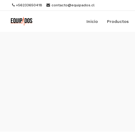
+56233650418
contacto@equipados.cl
Inicio
Productos