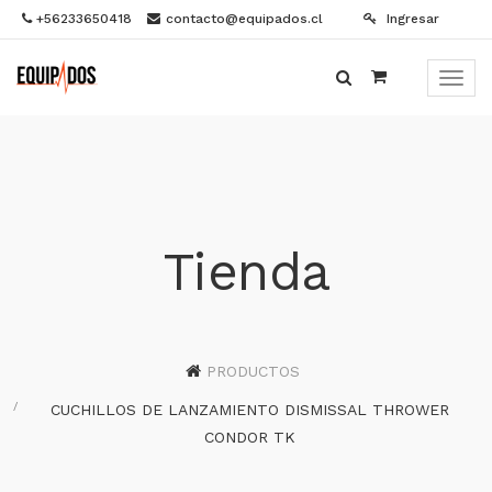
+56233650418
contacto@equipados.cl
Ingresar
Menú
de
Naveg
Tienda
PRODUCTOS
CUCHILLOS DE LANZAMIENTO DISMISSAL THROWER
CONDOR TK