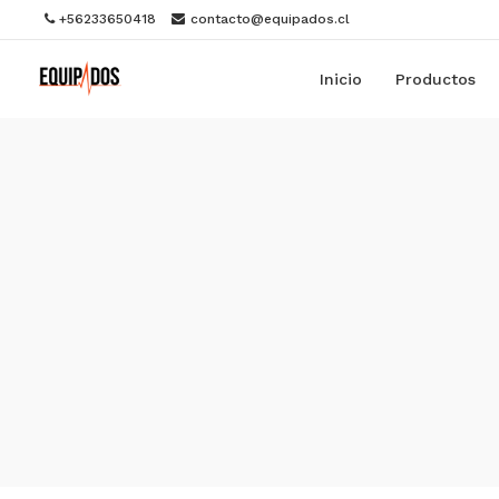
+56233650418
contacto@equipados.cl
Inicio
Productos