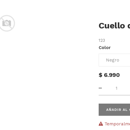
Cuello 
123
Color
$
6.990
AÑADIR AL
Temporalmen