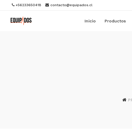
+56233650418
contacto@equipados.cl
Inicio
Productos
P