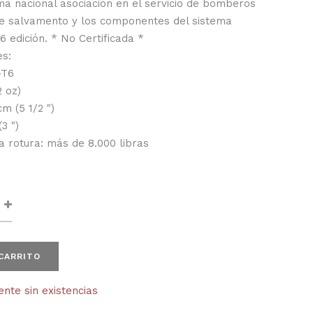
ma nacional asociación en el servicio de bomberos
de salvamento y los componentes del sistema
 edición. * No Certificada *
es:
-T6
2 oz)
cm (5 1/2 ")
3 ")
la rotura: más de 8.000 libras
 CARRITO
te sin existencias