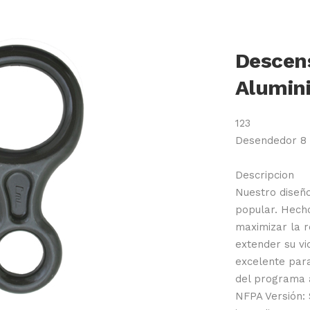
Descen
Alumin
123
Desendedor 8 
Descripcion
Nuestro diseño
popular. Hech
maximizar la r
extender su vid
excelente para
del programa a
NFPA Versión: