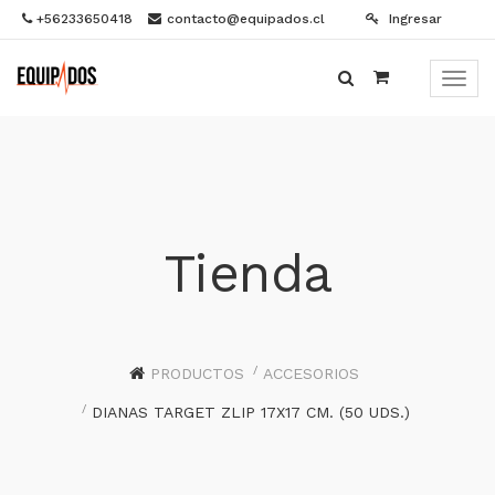
+56233650418
contacto@equipados.cl
Ingresar
Menú
de
Naveg
Tienda
PRODUCTOS
ACCESORIOS
DIANAS TARGET ZLIP 17X17 CM. (50 UDS.)