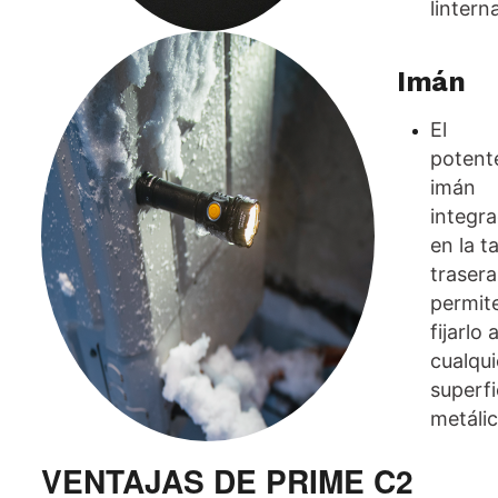
lintern
Imán
El
potent
imán
integr
en la t
trasera
permit
fijarlo 
cualqui
superfi
metálic
VENTAJAS DE PRIME C2