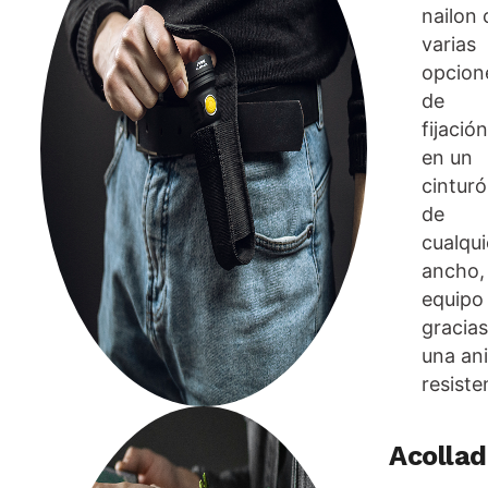
nailon
varias
opcion
de
fijación
en un
cintur
de
cualqui
ancho,
equipo
gracias
una ani
resiste
Acollad