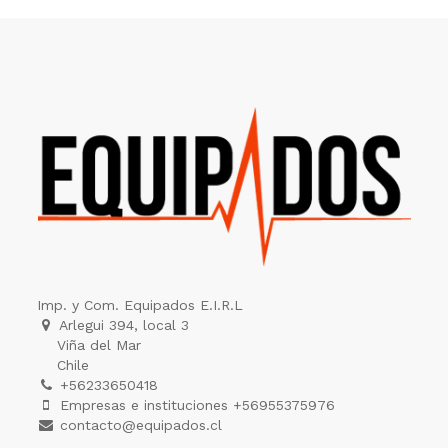
Imp. y Com. Equipados E.I.R.L
Arlegui 394, local 3
Viña del Mar
Chile
+56233650418
Empresas e instituciones +56955375976
contacto@equipados.cl