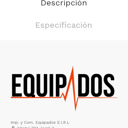
Descripción
Especificación
Imp. y Com. Equipados E.I.R.L