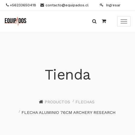
+56233650418
contacto@equipados.cl
Ingresar
Menú
de
Naveg
Tienda
PRODUCTOS
FLECHAS
FLECHA ALUMINIO 76CM ARCHERY RESEARCH