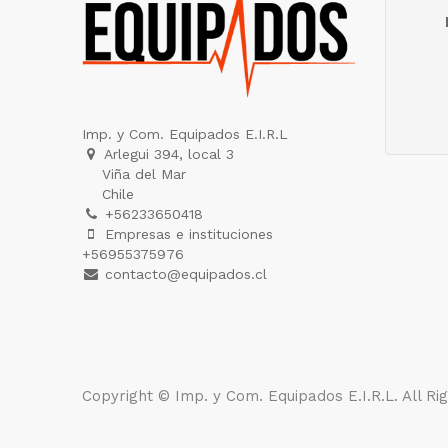
Imp. y Com. Equipados E.I.R.L
Arlegui 394, local 3
Viña del Mar
Chile
+56233650418
Empresas e instituciones
+56955375976
contacto@equipados.cl
Copyright ©
Imp. y Com. Equipados E.I.R.L
. All R