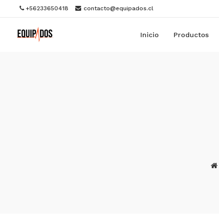
+56233650418
contacto@equipados.cl
Inicio
Productos