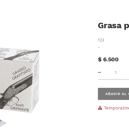
Grasa p
123
-
$
6.500
AÑADIR AL
Temporalmen