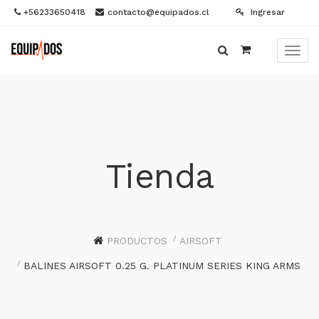
+56233650418
contacto@equipados.cl
Ingresar
Menú
de
Naveg
Tienda
PRODUCTOS
AIRSOFT
BALINES AIRSOFT 0.25 G. PLATINUM SERIES KING ARMS