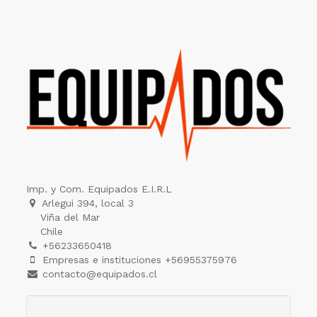
Imp. y Com. Equipados E.I.R.L
Arlegui 394, local 3
Viña del Mar
Chile
+56233650418
Empresas e instituciones +56955375976
contacto@equipados.cl