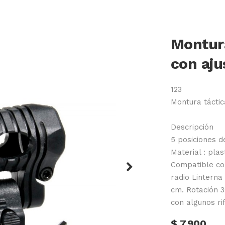
Montura
con aju
123
Montura táctic
Descripción
5 posiciones d
Material : pla
Compatible con
Next
radio Linterna
cm. Rotación 
con algunos ri
$
7.900