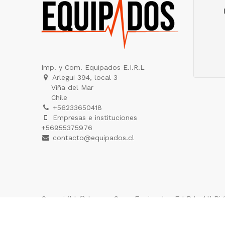
Imp. y Com. Equipados E.I.R.L
Arlegui 394, local 3
Viña del Mar
Chile
+56233650418
Empresas e instituciones
+56955375976
contacto@equipados.cl
Copyright ©
Imp. y Com. Equipados E.I.R.L
. All R