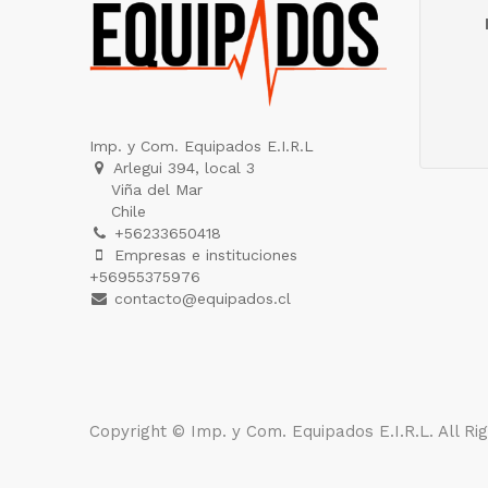
Imp. y Com. Equipados E.I.R.L
Arlegui 394, local 3
Viña del Mar
Chile
+56233650418
Empresas e instituciones
+56955375976
contacto@equipados.cl
Copyright ©
Imp. y Com. Equipados E.I.R.L
. All R