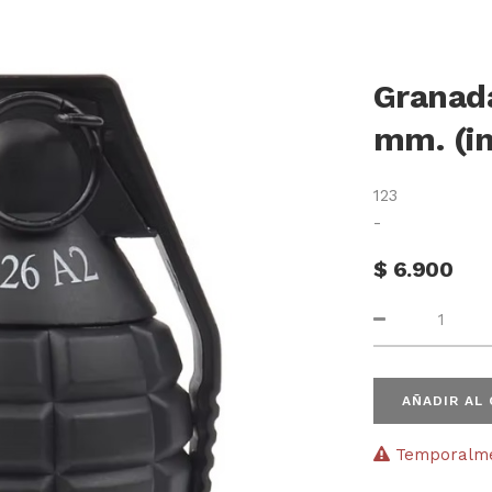
Granada
mm. (in
123
-
$
6.900
AÑADIR AL
Temporalmen