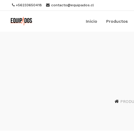
+56233650418
contacto@equipados.cl
Inicio
Productos
PROD