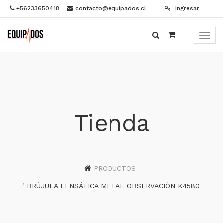
+56233650418
contacto@equipados.cl
Ingresar
Menú
de
Naveg
Tienda
PRODUCTOS
BRÚJULA LENSÁTICA METAL OBSERVACIÓN K4580