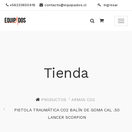
+56233650418
contacto@equipados.cl
Ingresar
Menú
de
Naveg
Tienda
PRODUCTOS
ARMAS CO2
PISTOLA TRAUMÁTICA CO2 BALÍN DE GOMA CAL .50
LANCER SCORPION