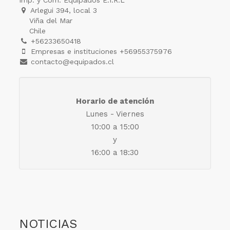
Imp. y Com. Equipados E.I.R.L
Arlegui 394, local 3
Viña del Mar
Chile
+56233650418
Empresas e instituciones +56955375976
contacto@equipados.cl
Horario de atención
Lunes - Viernes
10:00 a 15:00
y
16:00 a 18:30
NOTICIAS