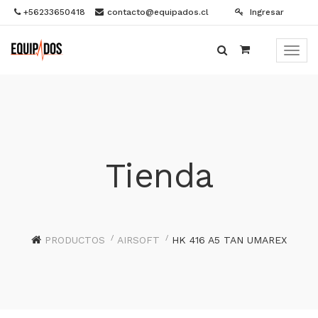
+56233650418
contacto@equipados.cl
Ingresar
Menú
de
Naveg
Tienda
PRODUCTOS
AIRSOFT
HK 416 A5 TAN UMAREX