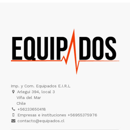
Imp. y Com. Equipados E.I.R.L
Arlegui 394, local 3
Viña del Mar
Chile
+56233650418
Empresas e instituciones +56955375976
contacto@equipados.cl