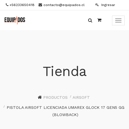
+56233650418
contacto@equipados.cl
Ingresar
Menú
de
Naveg
Tienda
PRODUCTOS
AIRSOFT
PISTOLA AIRSOFT LICENCIADA UMAREX GLOCK 17 GEN5 GG
(BLOWBACK)