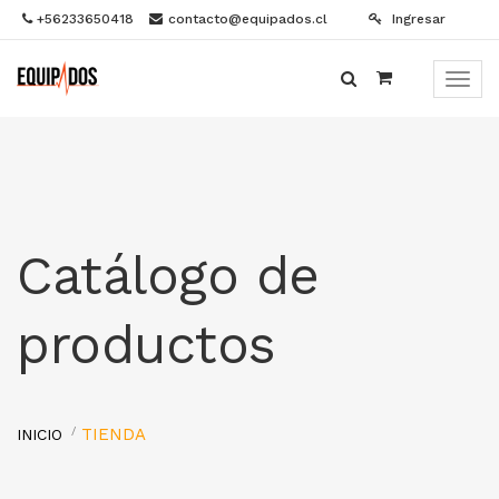
+56233650418
contacto@equipados.cl
Ingresar
Menú
de
Naveg
Catálogo de
productos
TIENDA
INICIO