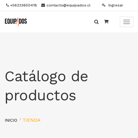
+56233650418
contacto@equipados.cl
Ingresar
Menú
de
Naveg
Catálogo de
productos
TIENDA
INICIO