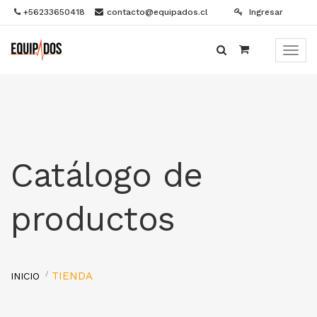
+56233650418
contacto@equipados.cl
Ingresar
Menú
de
Naveg
Catálogo de
productos
TIENDA
INICIO