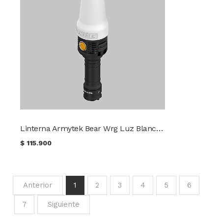
Linterna Armytek Bear Wrg Luz Blanca/Rojo/Verde
$
115.900
Anterior
1
2
3
4
5
6
7
Siguiente