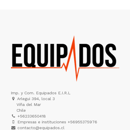
Imp. y Com. Equipados E.I.R.L
Arlegui 394, local 3
Viña del Mar
Chile
+56233650418
Empresas e instituciones +56955375976
contacto@equipados.cl