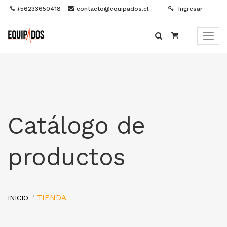
+56233650418
contacto@equipados.cl
Ingresar
Menú
de
Naveg
Catálogo de
productos
TIENDA
INICIO