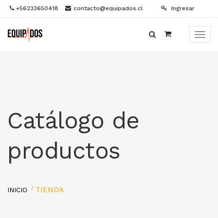
+56233650418
contacto@equipados.cl
Ingresar
Menú
de
Naveg
Catálogo de
productos
TIENDA
INICIO