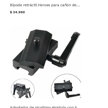
Bípode retráctil Heroes para cañón de 3/4 pulgada
$
34.990
Adaptador de picatinny giratorio con bloqueo para bípode Harris