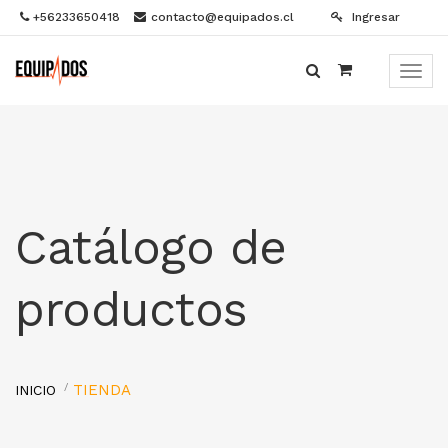
+56233650418
contacto@equipados.cl
Ingresar
Menú
de
Naveg
Catálogo de
productos
TIENDA
INICIO