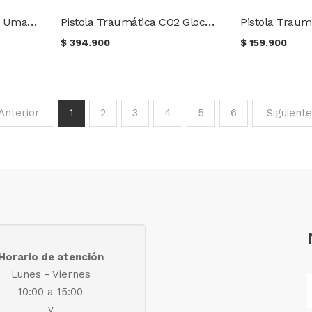
Pistola Traumática CO2 Umarex T4E TP 50 Gen2
Pistola Traumática CO2 Glock 17 Gen5 Cal .43
$
394.900
$
159.900
Anterior
1
2
3
4
5
6
Siguiente
Horario de atención
Lunes - Viernes
10:00 a 15:00
y