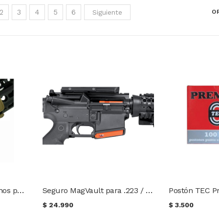
2
3
4
5
6
Siguiente
O
Set Keymod guardamanos para fusil
Seguro MagVault para .223 / 5.56 AR Carbine Rifle
$
24.990
$
3.500