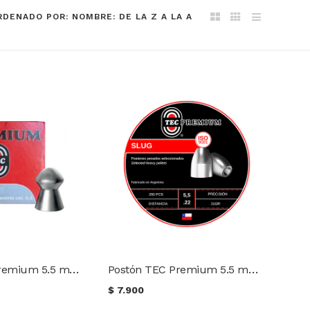
RDENADO POR: NOMBRE: DE LA Z A LA A
Postón TEC Premium 5.5 mm PC 18 gr. (100 uds.)
Postón TEC Premium 5.5 mm 18,13 gr. Lata (250 uds.)
$
7.900