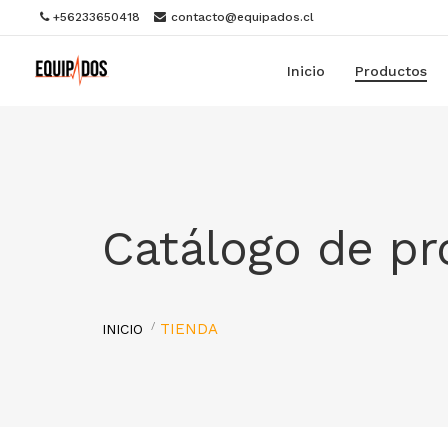
+56233650418
contacto@equipados.cl
Inicio
Productos
Catálogo de p
TIENDA
INICIO