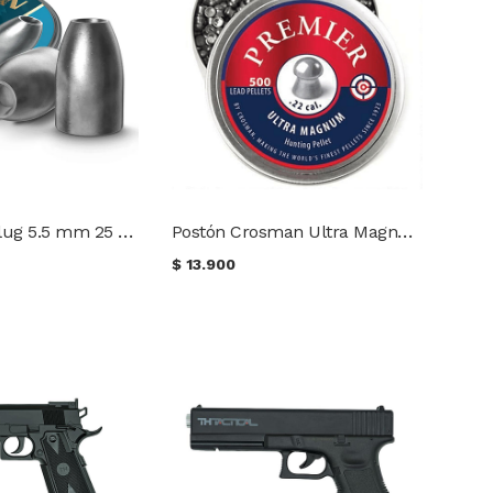
Postón H&N Slug 5.5 mm 25 gr. (200 uds.)
Postón Crosman Ultra Magnum LDP22 5.5 mm 14,3 gr. (500 uds.)
$
13.900