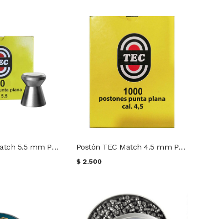
Postón TEC Match 5.5 mm PP 15 gr. (100 uds.)
Postón TEC Match 4.5 mm PP 8 gr. (100 uds.)
$
2.500