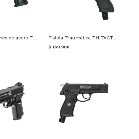
Pistola de balines de acero TH TACTICAL 1911 Joules Cal. 4.5
Pistola Traumática TH TACTICAL 17 Joules Cal. 50
$
169.900