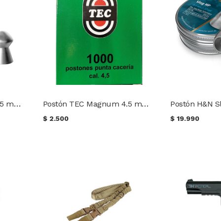
Postón TEC Magnum 5.5 mm PC 15 gr. (100 uds.)
Postón TEC Magnum 4.5 mm PC 9 gr. (100 uds.)
$
2.500
$
19.990