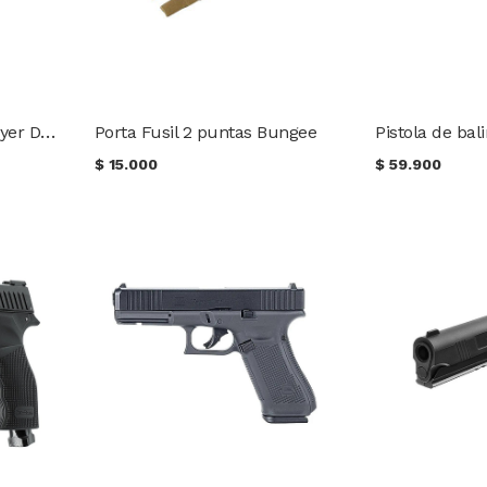
Postón Crosman Destroyer DES22 5.5 mm 14,3 gr. (175 uds.)
Porta Fusil 2 puntas Bungee
$
15.000
$
59.900