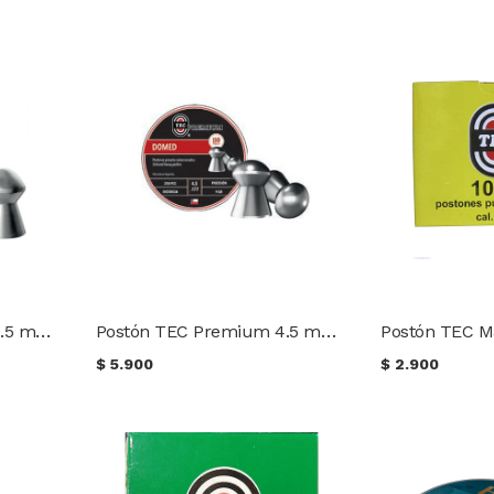
Postón TEC Premium 4.5 mm PC 10 gr. (100 uds.)
Postón TEC Premium 4.5 mm 9 gr. Lata (250 uds.)
$
5.900
$
2.900