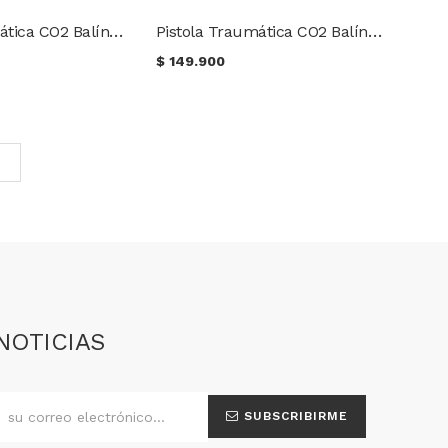
Pistola Traumática CO2 Balín de goma Crosman Stronghold P7 Cal. 50
Pistola Traumática CO2 Balín de goma Cal .50 Lancer Scorpion
$
149.900
NOTICIAS
SUBSCRIBIRME