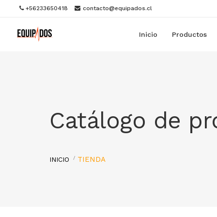
+56233650418
contacto@equipados.cl
Inicio
Productos
Catálogo de p
TIENDA
INICIO