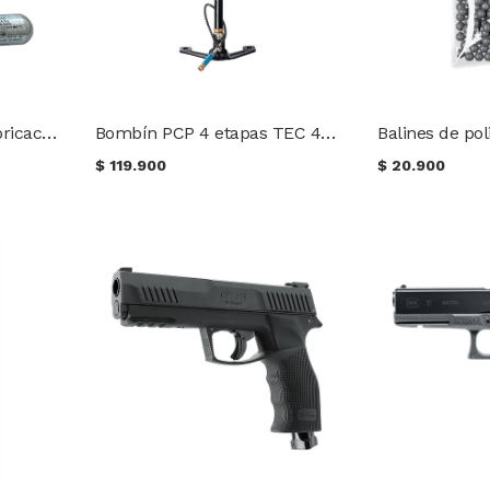
CO2 Siliconado para lubricación Swiss Arms 12 g. (1 ud.)
Bombín PCP 4 etapas TEC 4500 psi / 300 bar
$
119.900
$
20.900