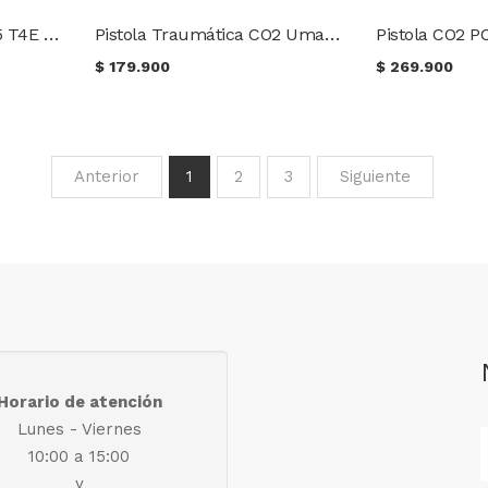
Cargador Glock 17 Gen5 T4E .43 CO2
Pistola Traumática CO2 Umarex T4E TP 50 Gen2
$
179.900
$
269.900
Anterior
1
2
3
Siguiente
Horario de atención
Lunes - Viernes
10:00 a 15:00
y