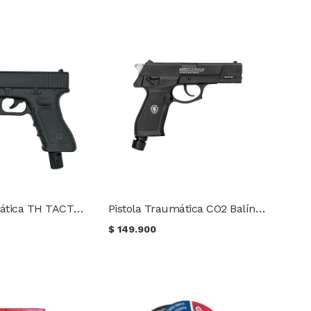
Pistola Traumática TH TACTICAL 17 Joules Cal. 50
Pistola Traumática CO2 Balín de goma Cal .50 Lancer Scorpion
$
149.900