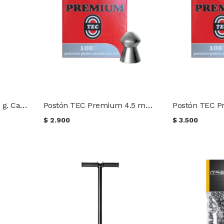
Balines de Polímero 1,15 g. Cal .43 Umarex 100 unidades
Postón TEC Premium 4.5 mm PC 10 gr. (100 uds.)
$
2.900
$
3.500