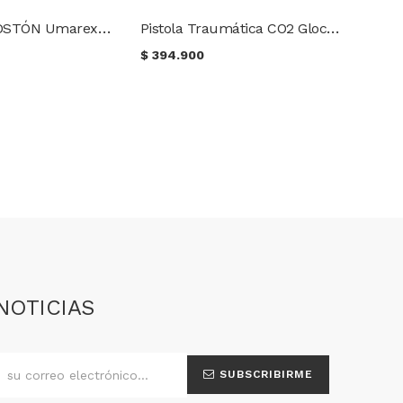
Pistola CO2 POSTÓN Umarex Glock 17 Cal 4.5 mm. Blowback
Pistola Traumática CO2 Glock 17 Gen5 Cal .43
$
394.900
NOTICIAS
SUBSCRIBIRME