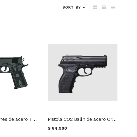
SORT BY
Pistola de balines de acero TH TACTICAL 1911 Joules Cal. 4.5
Pistola CO2 Balín de acero Crosman Phantom C11
$
64.900