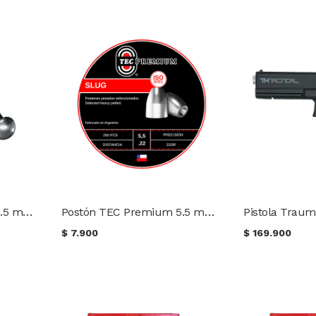
Postón TEC Premium 4.5 mm 9 gr. Lata (250 uds.)
Postón TEC Premium 5.5 mm 18,13 gr. Lata (250 uds.)
$
7.900
$
169.900