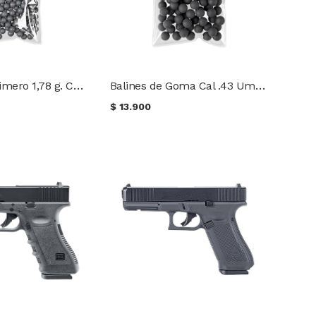
Balines de polimero 1,78 g. Cal .50 Umarex 100 unidades
Balines de Goma Cal .43 Umarex 100 unidades
$
13.900