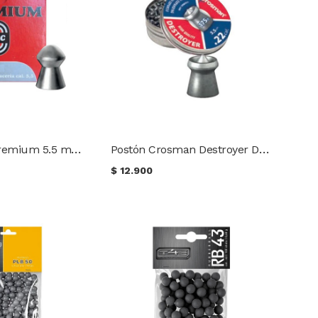
Postón TEC Premium 5.5 mm PC 18 gr. (100 uds.)
Postón Crosman Destroyer DES22 5.5 mm 14,3 gr. (175 uds.)
$
12.900