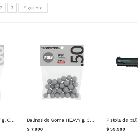
2
3
Siguiente
Balines de Goma HEAVY g. Cal .68 TH Tactical 25 unidades
Balines de Goma HEAVY g. Cal .50 TH Tactical 25 unidades
$
7.900
$
59.900