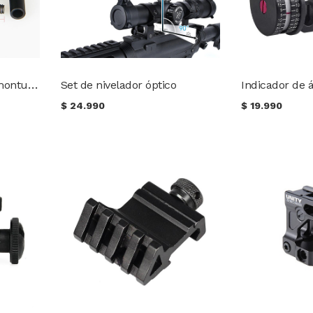
Nivel de burbuja para monturas de miras telescópicas (41,5 mm)
Set de nivelador óptico
$
24.990
$
19.990