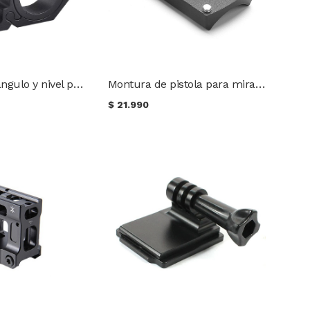
Indicador de ángulo y nivel para mira telescópica
Montura de pistola para miras red dot
$
21.990