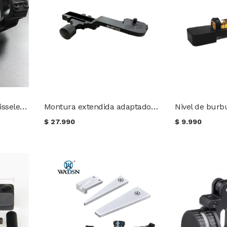
Montura mono base Geissele Super Precision 30 mm. con adaptador para Red Dot
Montura extendida adaptador picatinny para trípodes o cámaras
$
27.990
$
9.990