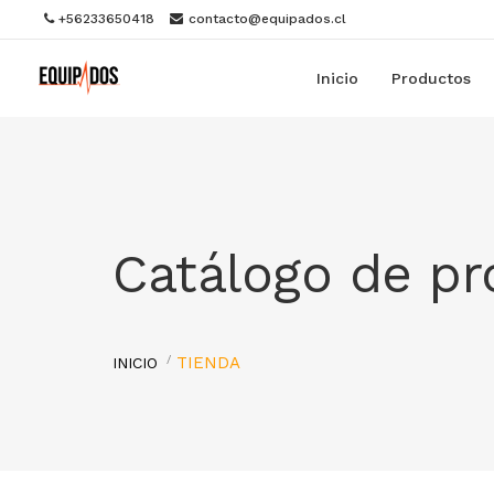
+56233650418
contacto@equipados.cl
Inicio
Productos
Catálogo de p
TIENDA
INICIO