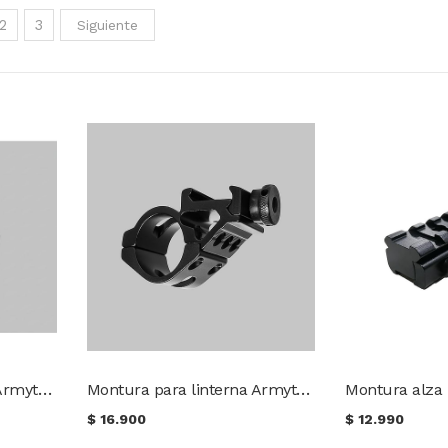
2
3
Siguiente
Montura para linterna Armytek para casco táctico AHM-05
Montura para linterna Armytek Riel Picatinny AWM-06
$
16.900
$
12.990