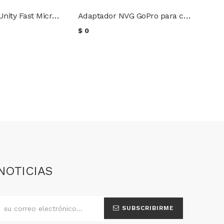
Montura tipo Unity Fast Micro Aimpoint para Red Dot
Adaptador NVG GoPro para casco táctico
$
0
NOTICIAS
SUBSCRIBIRME