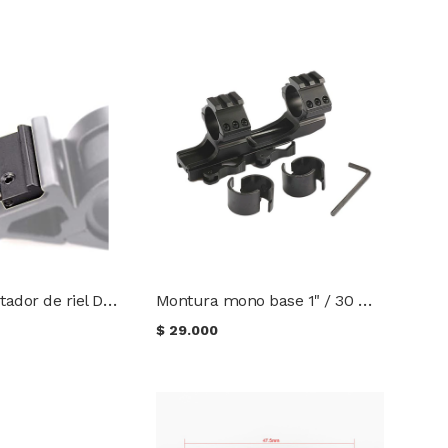
Montura adaptador de riel Dovetail a Picatinny
Montura mono base 1" / 30 mm. de liberación rápida
$
29.000