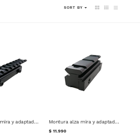
SORT BY
Montura alza mira y adaptador Dovetail a Picatinny 100 mm.
Montura alza mira y adaptador Dovetail a Picatinny 70 mm.
$
11.990