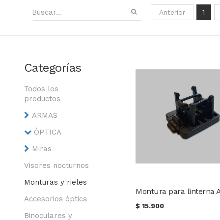
1
Anterior
Categorías
Todos los
productos
ARMAS
ÓPTICA
Miras
Visores nocturnos
Monturas y rieles
Accesorios óptica
$
15.900
Binoculares y