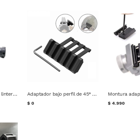
Montura picatinny para linterna de 1 pulgada
Adaptador bajo perfil de 45° para riel Picatinny
$
0
$
4.990