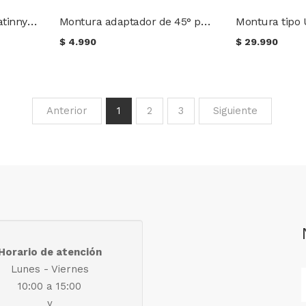
Montura adaptador picatinny para trípodes o cámaras
Montura adaptador de 45° para riel picatinny
$
4.990
$
29.990
Anterior
1
2
3
Siguiente
Horario de atención
Lunes - Viernes
10:00 a 15:00
y