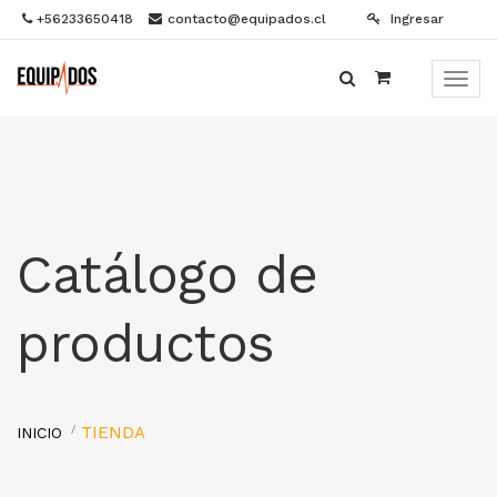
+56233650418
contacto@equipados.cl
Ingresar
Menú
de
Naveg
Catálogo de
productos
TIENDA
INICIO