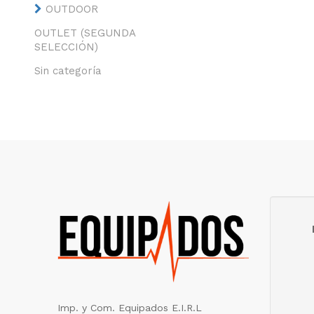
OUTDOOR
OUTLET (SEGUNDA
SELECCIÓN)
Sin categoría
Imp. y Com. Equipados E.I.R.L