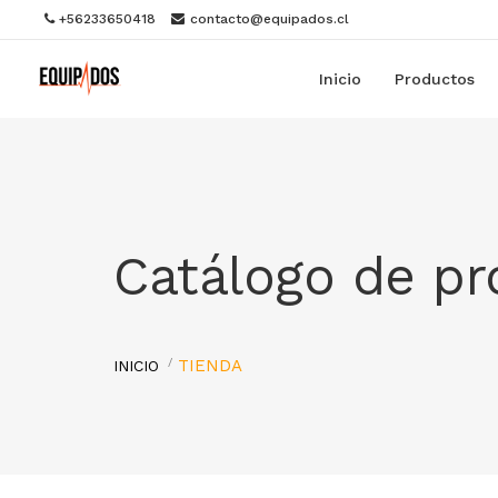
+56233650418
contacto@equipados.cl
Inicio
Productos
Catálogo de p
TIENDA
INICIO