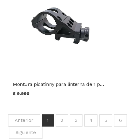
Montura picatinny para linterna de 1 pulgada
$
9.990
Anterior
1
2
3
4
5
6
Siguiente