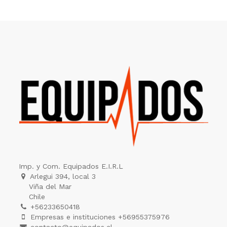
Imp. y Com. Equipados E.I.R.L
Arlegui 394, local 3
Viña del Mar
Chile
+56233650418
Empresas e instituciones +56955375976