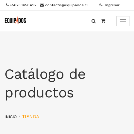
+56233650418
contacto@equipados.cl
Ingresar
Menú
de
Naveg
Catálogo de
productos
TIENDA
INICIO