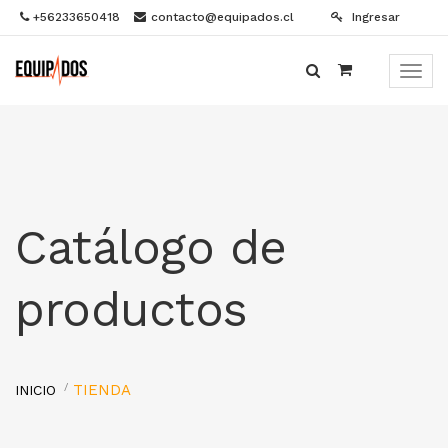
+56233650418
contacto@equipados.cl
Ingresar
Menú
de
Naveg
Catálogo de
productos
TIENDA
INICIO